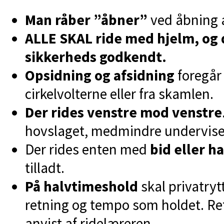
Man råber ”åbner”
ved åbning a
ALLE SKAL ride med hjelm, og 
sikkerheds godkendt.
Opsidning og afsidning
foregår
cirkelvolterne eller fra skamlen.
Der rides venstre mod venstre
hovslaget, medmindre undervise
Der rides enten med
bid eller 
tilladt.
På halvtimeshold
skal privatry
retning og tempo som holdet. Re
anvist af ridelæreren.