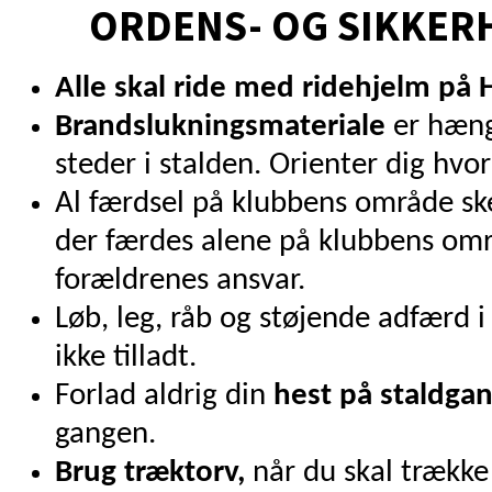
ORDENS- OG SIKKER
Alle skal ride med ridehjelm på 
Brandslukningsmateriale
er hæng
steder i stalden. Orienter dig hvor
Al færdsel på klubbens område s
der færdes alene på klubbens omr
forældrenes ansvar.
Løb, leg, råb og støjende adfærd 
ikke tilladt.
Forlad aldrig din
hest på staldga
gangen.
Brug træktorv,
når du skal trække