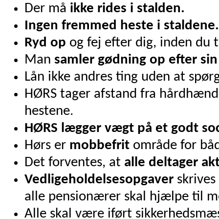
Der må
ikke rides i stalden.
Ingen fremmed heste i staldene.
Ryd op
og fej efter dig, inden du 
Man
samler gødning op efter sin
Lån ikke andres ting uden at spørg
HØRS tager afstand fra hårdhænd
hestene.
HØRS lægger vægt på et godt soc
Hørs er
mobbefrit
område for båd
Det forventes, at
alle
deltager akt
Vedligeholdelsesopgaver
skrives 
alle pensionærer skal hjælpe til m
Alle skal være iført sikkerhedsmæs