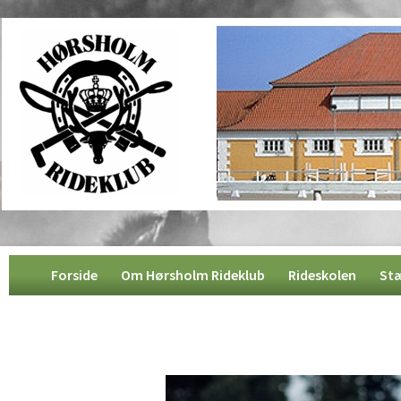
Forside
Om Hørsholm Rideklub
Rideskolen
St