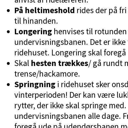
På heltimeshold
rides der på fr
til hinanden.
Longering
henvises til rotunden 
undervisningsbanen. Det er ikke t
ridehuset. Longering skal foregå
Skal
hesten trækkes
/ gå rundt 
trense/hackamore.
Springning
i ridehuset sker onsda
vinterperioden! Der kan være lukk
rytter, der ikke skal springe med
undervisningsbanen alle dage. Fr
foregå ude på udendørsbanen me