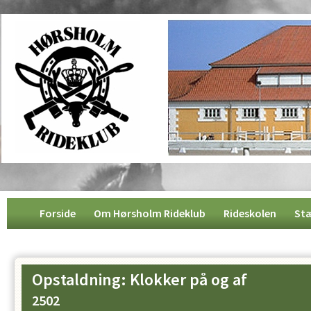
Forside
Om Hørsholm Rideklub
Rideskolen
St
Opstaldning: Klokker på og af
2502